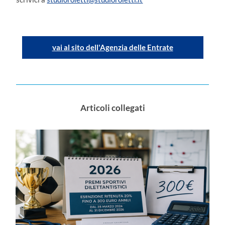
vai al sito dell'Agenzia delle Entrate
Articoli collegati