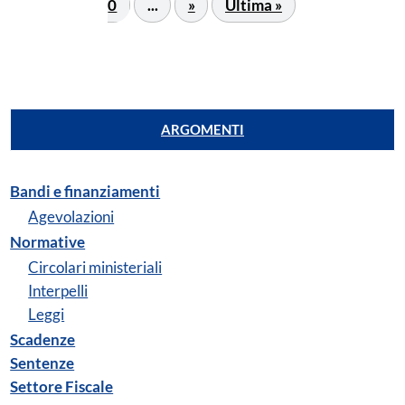
0
...
»
Ultima »
ARGOMENTI
Bandi e finanziamenti
Agevolazioni
Normative
Circolari ministeriali
Interpelli
Leggi
Scadenze
Sentenze
Settore Fiscale