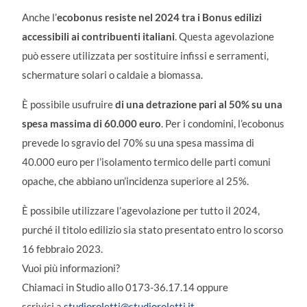
Anche l’
ecobonus resiste nel 2024 tra i Bonus edilizi
accessibili ai contribuenti italiani
. Questa agevolazione
può essere utilizzata per sostituire infissi e serramenti,
schermature solari o caldaie a biomassa.
È possibile usufruire
di una detrazione pari al 50% su una
spesa massima di 60.000 euro
. Per i condomini, l’ecobonus
prevede lo sgravio del 70% su una spesa massima di
40.000 euro per l’isolamento termico delle parti comuni
opache, che abbiano un’incidenza superiore al 25%.
È possibile utilizzare l’agevolazione per tutto il 2024,
purché il titolo edilizio sia stato presentato entro lo scorso
16 febbraio 2023.
Vuoi più informazioni?
Chiamaci in Studio allo 0173-36.17.14 oppure
scrivici a
studioroletti@studioroletti.it