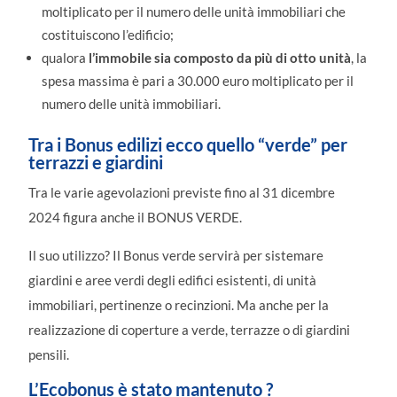
moltiplicato per il numero delle unità immobiliari che
costituiscono l’edificio;
qualora
l’immobile sia composto da più di otto unità
, la
spesa massima è pari a 30.000 euro moltiplicato per il
numero delle unità immobiliari.
Tra i Bonus edilizi ecco quello “verde” per
terrazzi e giardini
Tra le varie agevolazioni previste fino al 31 dicembre
2024 figura anche il BONUS VERDE.
Il suo utilizzo? Il Bonus verde servirà per sistemare
giardini e aree verdi degli edifici esistenti, di unità
immobiliari, pertinenze o recinzioni. Ma anche per la
realizzazione di coperture a verde, terrazze o di giardini
pensili.
L’Ecobonus è stato mantenuto ?