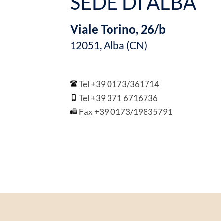
SEDE DI ALBA
Viale Torino, 26/b
12051, Alba (CN)
Tel +39 0173/361714
Tel +39 371 6716736
Fax +39 0173/19835791