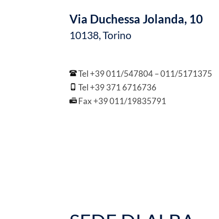
Via Duchessa Jolanda, 10
10138, Torino
Tel +39 011/547804 – 011/5171375
Tel +39 371 6716736
Fax +39 011/19835791