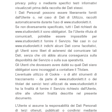
privacy policy o mediante specifici testi informativi
visualizzati prima della raccolta dei Dati stessi.
I Dati Personali possono essere liberamente forniti
dall'Utente o, nel caso di Dati di Utilizzo, raccolti
automaticamente durante l'uso di www.studioroletti.it.
Se non diversamente specificato, tutti i Dati richiesti da
www.studioroletti.it sono obbligatori. Se l’Utente rifiuta di
comunicarli, potrebbe essere impossibile per
www.studioroletti.it fornire il Servizio. Nei casi in cui
www.studioroletti.it indichi alcuni Dati come facoltativi,
gli Utenti sono liberi di astenersi dal comunicare tali
Dati, senza che ciò abbia alcuna conseguenza sulla
disponibilità del Servizio o sulla sua operatività.
Gli Utenti che dovessero avere dubbi su quali Dati siano
obbligatori sono incoraggiati a contattare il Titolare.
L’eventuale utilizzo di Cookie - o di altri strumenti di
tracciamento - da parte di www.studioroletti.it o dei
titolari dei servizi terzi utilizzati da www.studioroletti.it
ha la finalità di fornire il Servizio richiesto dall'Utente,
oltre alle ulteriori finalità descritte nel presente
documento.
L'Utente si assume la responsabilità dei Dati Personali
di terzi ottenuti, pubblicati o condivisi mediante