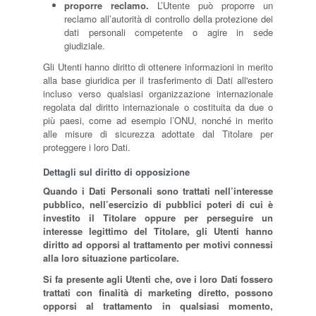
proporre reclamo.
L’Utente può proporre un
reclamo all’autorità di controllo della protezione dei
dati personali competente o agire in sede
giudiziale.
Gli Utenti hanno diritto di ottenere informazioni in merito
alla base giuridica per il trasferimento di Dati all'estero
incluso verso qualsiasi organizzazione internazionale
regolata dal diritto internazionale o costituita da due o
più paesi, come ad esempio l’ONU, nonché in merito
alle misure di sicurezza adottate dal Titolare per
proteggere i loro Dati.
Dettagli sul diritto di opposizione
Quando i Dati Personali sono trattati nell’interesse
pubblico, nell’esercizio di pubblici poteri di cui è
investito il Titolare oppure per perseguire un
interesse legittimo del Titolare, gli Utenti hanno
diritto ad opporsi al trattamento per motivi connessi
alla loro situazione particolare.
Si fa presente agli Utenti che, ove i loro Dati fossero
trattati con finalità di marketing diretto, possono
opporsi al trattamento in qualsiasi momento,