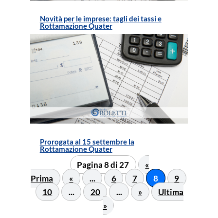
Novità per le imprese: tagli dei tassi e
Rottamazione Quater
Prorogata al 15 settembre la
Rottamazione Quater
Pagina 8 di 27
«
Prima
«
...
6
7
8
9
10
...
20
...
»
Ultima
»